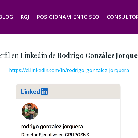
BLOG
RGJ
POSICIONAMIENTO SEO
CONSULTOR
rfil en Linkedin de
Rodrigo González Jorque
https://cl.linkedin.com/in/rodrigo-gonzalez-jorquera