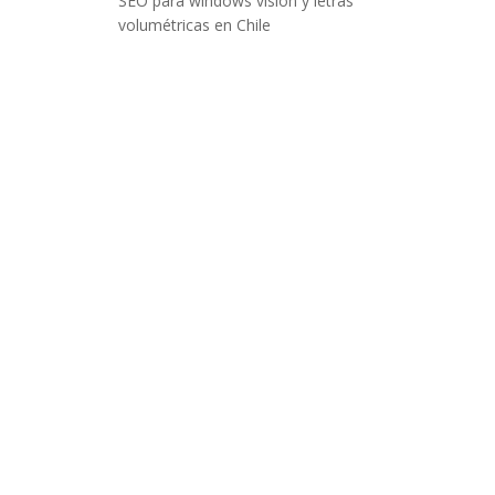
SEO para windows vision y letras
volumétricas en Chile