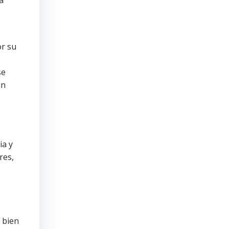
a
or su
se
un
ia y
res,
 bien