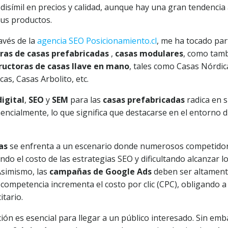
 disímil en precios y calidad, aunque hay una gran tendencia
sus productos.
ravés de la
agencia SEO Posicionamiento.cl
, me ha tocado par
ras de casas prefabricadas
,
casas modulares
, como tam
uctoras de casas llave en mano
, tales como Casas Nórdic
as, Casas Arbolito, etc.
igital
,
SEO
y
SEM
para las
casas prefabricadas
radica en 
encialmente, lo que significa que destacarse en el entorno di
as
se enfrenta a un escenario donde numerosos competido
do el costo de las estrategias SEO y dificultando alcanzar l
Asimismo, las
campañas de Google Ads
deben ser altamen
 competencia incrementa el costo por clic (CPC), obligando a
itario.
ión es esencial para llegar a un público interesado. Sin emb