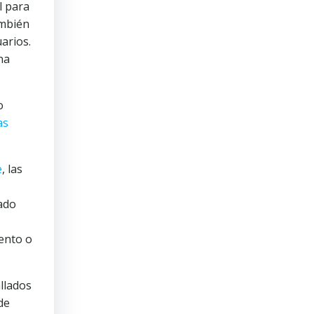
l para
ambién
arios.
na
o
as
e
, las
ado
lento o
llados
de