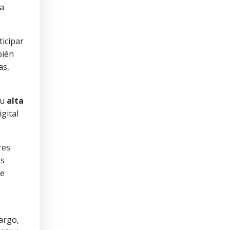
 a
ticipar
bién
as,
su
alta
gital
res
os
te
argo,