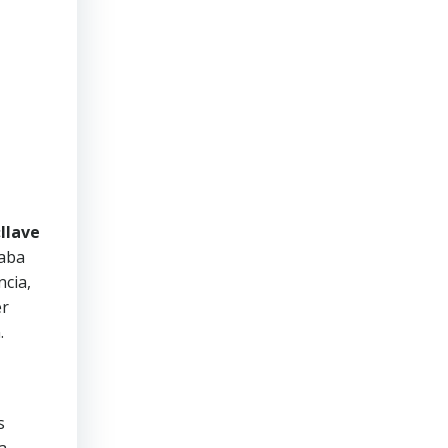
llave
zaba
cia,
er
.
s