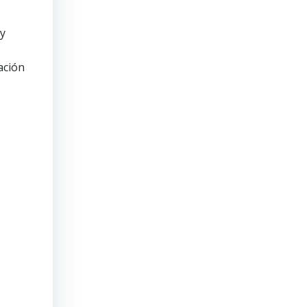
 y
ación