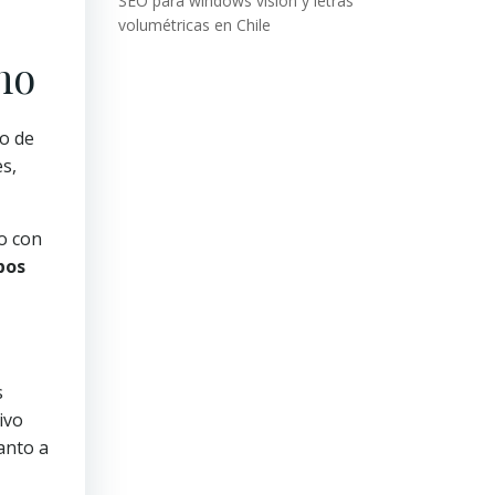
SEO para windows vision y letras
volumétricas en Chile
no
o de
s,
ro con
pos
s
ivo
anto a