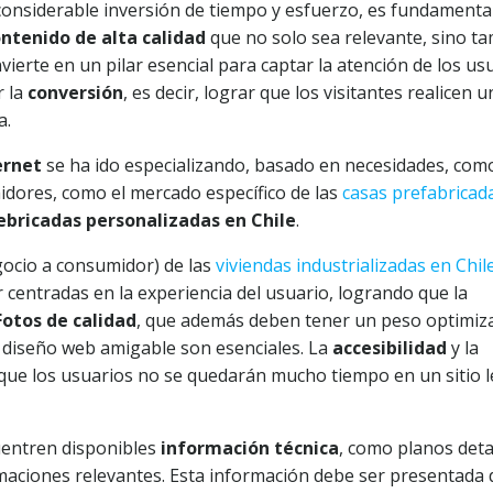
considerable inversión de tiempo y esfuerzo, es fundamenta
ntenido de alta calidad
que no solo sea relevante, sino t
ierte en un pilar esencial para captar la atención de los usu
r la
conversión
, es decir, lograr que los visitantes realicen u
a.
ernet
se ha ido especializando, basado en necesidades, com
idores, como el mercado específico de las
casas prefabricad
ebricadas personalizadas en Chile
.
ocio a consumidor) de las
viviendas industrializadas en Chil
centradas en la experiencia del usuario, logrando que la
Fotos de calidad
, que además deben tener un peso optimiz
un diseño web amigable son esenciales. La
accesibilidad
y la
a que los usuarios no se quedarán mucho tiempo en un sitio 
uentren disponibles
información técnica
, como planos deta
rmaciones relevantes. Esta información debe ser presentada 