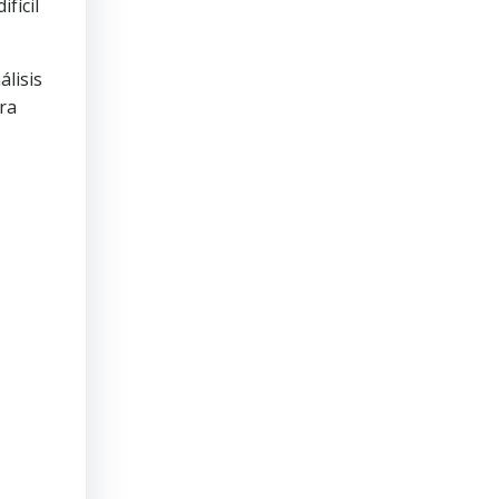
fícil
álisis
ra